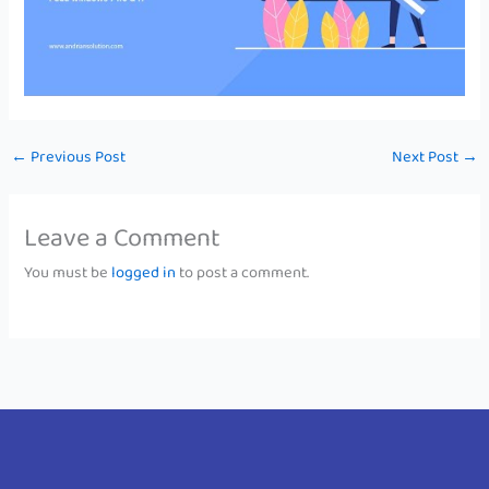
←
Previous Post
Next Post
→
Leave a Comment
You must be
logged in
to post a comment.